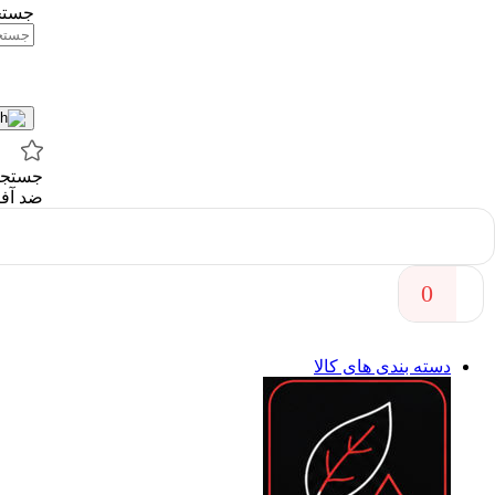
جستج
جستجو 
ضد آف
0
دسته بندی های کالا