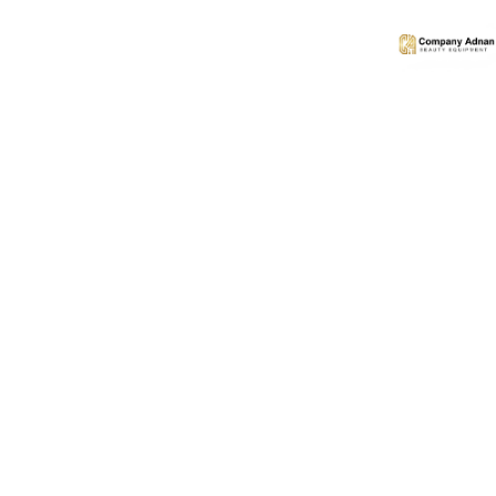
خانه
/
پروتئین مو
/
پروتئین وی کی بیوپلاس قرمز ا Vk Bio plus
افزودن به لیست علاقه مندی ها
به اشتراک گذاری
مقایسه