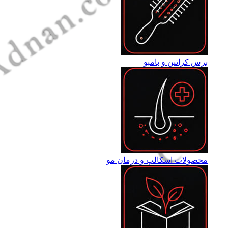
برس کراتین و بامبو
محصولات اسکالپ و درمان مو