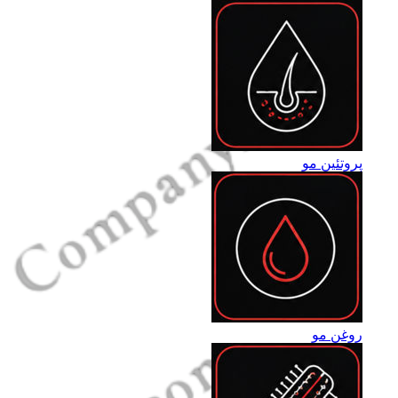
پروتئین مو
روغن مو