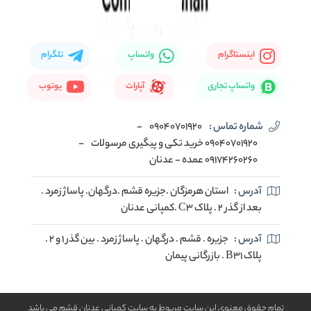
اینستاگرام
واتساپ
تلگرام
واتساپ تجاری
آپارات
یوتوب
شماره تماس :
09040701920
-
09040701920 خرید تکی و پیگیری مرسولات
-
09174260260 عمده - عدنان
آدرس :
استان هرمزگان .جزیره قشم .درگهان. پاساژ زمرد .
بعد از گذر 2 . پلاک C3 .کمپانی عدنان
آدرس :
جزیره . قشم . درگهان . پاساژ زمرد . بین گذر 1 و 2 .
پلاک B31 . بازرگانی پیمان
تمام حقوق معنوی این سایت مربوط به سایت کمپانی عدنان قشم می باشد