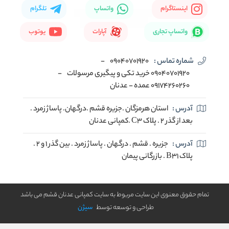
اینستاگرام
واتساپ
تلگرام
واتساپ تجاری
آپارات
یوتوب
شماره تماس :
09040701920
-
09040701920 خرید تکی و پیگیری مرسولات
-
09174260260 عمده - عدنان
آدرس :
استان هرمزگان .جزیره قشم .درگهان. پاساژ زمرد .
بعد از گذر 2 . پلاک C3 .کمپانی عدنان
آدرس :
جزیره . قشم . درگهان . پاساژ زمرد . بین گذر 1 و 2 .
پلاک B31 . بازرگانی پیمان
تمام حقوق معنوی این سایت مربوط به سایت کمپانی عدنان قشم می باشد
طراحی و توسعه توسط
سیژن