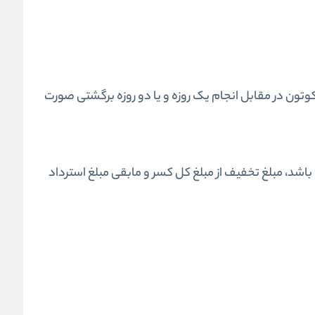
تون در مقابل انجام یک‌ روزه و یا دو روزه برگشتی صورت
اشد، مبلغ تخفیف از مبلغ کل کسر و مابقی مبلغ استرداد