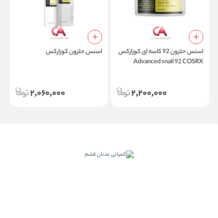
اسنس حلزون 92 کاسه ای کوزارکس
اسنس حلزون کوزارکس
Advanced snail 92 COSRX
ض
2,060,000
2,200,000