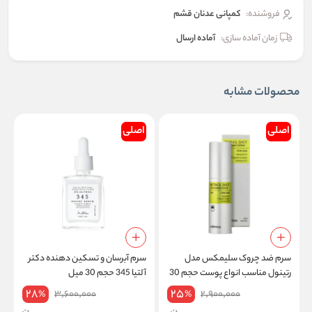
فروشنده:
کمپانی عدنان قشم
زمان آماده سازی:
آماده ارسال
محصولات مشابه
اصلی
اصلی
سرم ضد چروک سلیمکس مدل
سرم آبرسان و تسکین‌ دهنده دکتر
ژ
رتینول مناسب انواع پوست حجم 30
آلتیا 345 حجم 30 میل
ح
میلی لیتر
28
25
3,600,000
2,900,000
%
%