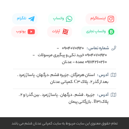
اینستاگرام
واتساپ
تلگرام
واتساپ تجاری
آپارات
یوتوب
شماره تماس :
09040701920
-
09040701920 خرید تکی و پیگیری مرسولات
-
09174260260 عمده - عدنان
آدرس :
استان هرمزگان .جزیره قشم .درگهان. پاساژ زمرد .
بعد از گذر 2 . پلاک C3 .کمپانی عدنان
آدرس :
جزیره . قشم . درگهان . پاساژ زمرد . بین گذر 1 و 2 .
پلاک B31 . بازرگانی پیمان
تمام حقوق معنوی این سایت مربوط به سایت کمپانی عدنان قشم می باشد