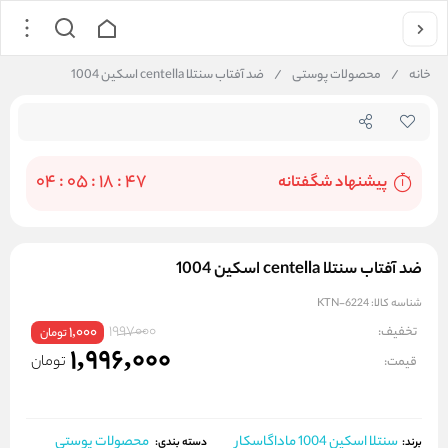
جستجو در فروشگاه
خانه
/
محصولات پوستی
/
ضد آفتاب سنتلا centella اسکین 1004
04
:
05
:
18
:
46
پيشنهاد شگفتانه
ضد آفتاب سنتلا centella اسکین 1004
شناسه کالا:
KTN-6224
1997000
تخفیف:
1,000
تومان
1,996,000
تومان
قیمت:
سنتلا اسکین 1004 ماداگاسکار
محصولات پوستی
برند:
دسته بندی: