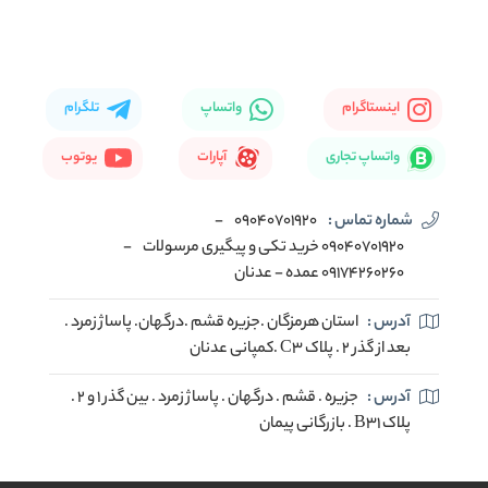
اینستاگرام
واتساپ
تلگرام
واتساپ تجاری
آپارات
یوتوب
شماره تماس :
09040701920
-
09040701920 خرید تکی و پیگیری مرسولات
-
09174260260 عمده - عدنان
آدرس :
استان هرمزگان .جزیره قشم .درگهان. پاساژ زمرد .
بعد از گذر 2 . پلاک C3 .کمپانی عدنان
آدرس :
جزیره . قشم . درگهان . پاساژ زمرد . بین گذر 1 و 2 .
پلاک B31 . بازرگانی پیمان