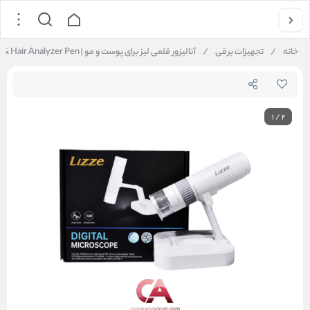
خانه
/
تجهیزات برقی
/
آنالیزور قلمی لیز برای پوست و مو | Lizze Cordless Skin & Hair Analyzer Pen
1
/
2