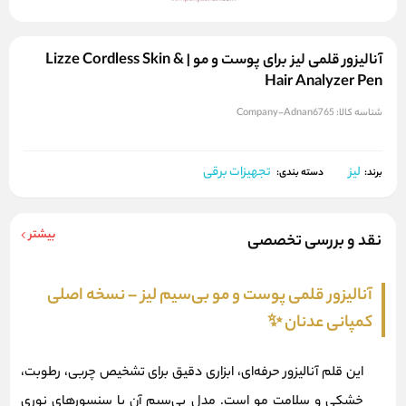
آنالیزور قلمی لیز برای پوست و مو | Lizze Cordless Skin &
Hair Analyzer Pen
شناسه کالا:
Company-Adnan6765
لیز
تجهیزات برقی
برند:
دسته بندی:
بیشتر
نقد و بررسی تخصصی
آنالیزور قلمی پوست و مو بی‌سیم لیز – نسخه اصلی
کمپانی عدنان ✨
این قلم آنالیزور حرفه‌ای، ابزاری دقیق برای تشخیص
چربی، رطوبت،
خشکی و سلامت مو
است. مدل بی‌سیم آن با سنسورهای نوری