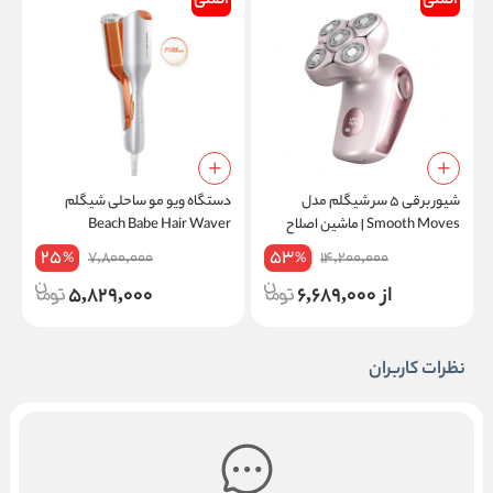
اصلی
اصلی
شیور برقی ۵ سر شیگلم مدل
دستگاه ویو مو ساحلی شیگلم
د
Smooth Moves | ماشین اصلاح
Beach Babe Hair Waver
-
صورت
r
25
53
7,800,000
14,200,000
%
%
از 6,689,000
5,829,000
نظرات کاربران