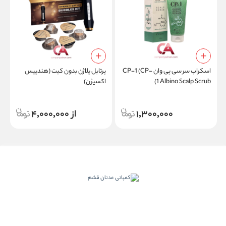
اسکراب سر سی پی وان CP-1 (CP-
پرتابل پلاژن بدون کیت (هندپیس
1 Albino Scalp Scrub)
اکسیژن)
b
1,300,000
از 4,000,000