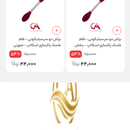
براش دو سر سیلیکونی – قلم
براش دو سر سیلیکونی – قلم
ا
ماسک پاکسازی اسکالپ - بنفش
ماسک پاکسازی اسکالپ - صورتی
(
54
54
95,000
95,000
%
%
44,000
44,000