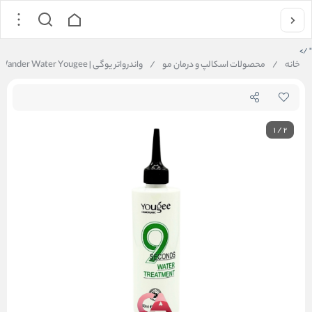
" />
خانه
/
محصولات اسکالپ و درمان مو
/
واندرواتر یوگی | Wander Water Yougee
1
/
2