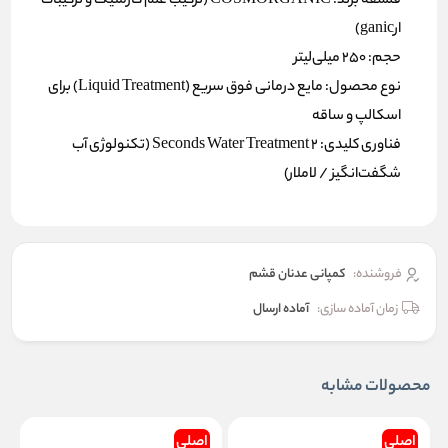
فلسفه برند: COSMORGANIC (ترکیب علم کازمتیک و ترکیبات
ارganic)
حجم: ۲۵۰ میلی‌لیتر
نوع محصول: مایع درمانی فوق سریع (Liquid Treatment) برای
اسکالپ و ساقه
فناوری کلیدی: 2 Seconds Water Treatment (تکنولوژی آب
شگفت‌انگیز / لاملار)
فروشنده:
کمپانی عدنان قشم
زمان آماده سازی:
آماده ارسال
محصولات مشابه
اصلی
اصلی