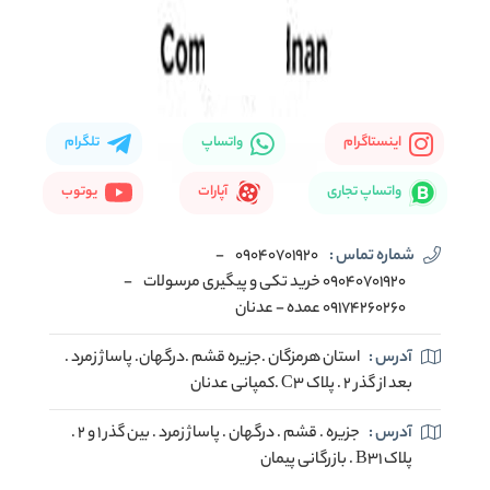
اینستاگرام
واتساپ
تلگرام
واتساپ تجاری
آپارات
یوتوب
شماره تماس :
09040701920
-
09040701920 خرید تکی و پیگیری مرسولات
-
09174260260 عمده - عدنان
آدرس :
استان هرمزگان .جزیره قشم .درگهان. پاساژ زمرد .
بعد از گذر 2 . پلاک C3 .کمپانی عدنان
آدرس :
جزیره . قشم . درگهان . پاساژ زمرد . بین گذر 1 و 2 .
پلاک B31 . بازرگانی پیمان