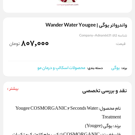
واندرواتر یوگی | Wander Water Yougee
شناسه کالا:
Company-Adnan6631
807,000
تومان
قیمت:
یوگی
محصولات اسکالپ و درمان مو
برند:
دسته بندی:
بیشتر
نقد و بررسی تخصصی
نام محصول: Yougee COSMORGANIC 2 Seconds Water
Treatment
برند: یوگی (Yougee)