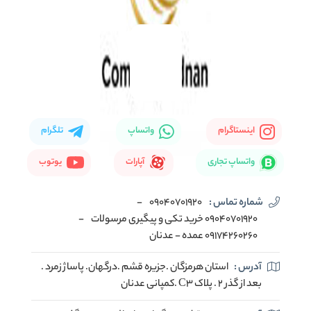
اینستاگرام
واتساپ
تلگرام
واتساپ تجاری
آپارات
یوتوب
شماره تماس :
09040701920
-
09040701920 خرید تکی و پیگیری مرسولات
-
09174260260 عمده - عدنان
آدرس :
استان هرمزگان .جزیره قشم .درگهان. پاساژ زمرد .
بعد از گذر 2 . پلاک C3 .کمپانی عدنان