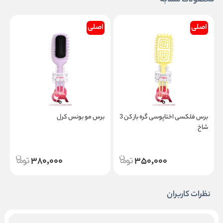
محصولات مشابه
اصلی
اصلی
برس فلکسی اختاپوسی گره باز کن 3
برس مو بونس کرل
ب
شاخ
ق
380,000
350,000
نظرات کاربران